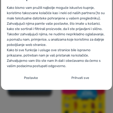
Kako bismo vam pružili najbolje moguće iskustvo kupnje,
MADRACI NA NAPUHAVANJE
DUŠEK NA NAPUHAVANJE
koristimo takozvane kolačiće kao i neki od naših partnera (to su
Intex
Twin Dura-Beam
Intex
Queen Single-
male tekstualne datoteke pohranjene u vašem pregledniku).
Pillow Mat W/USB
High
Zahvaljujući njima pamte vaše postavke, što imate u košarici,
kako ste sortirali i filtrirali proizvode, da li ste prijavljeni i slično.
Težina:
9400 g
Debljina:
25 cm
Također zahvaljujući njima, ne nudimo neprikladno oglašavanje,
Debljina:
22 cm
a pomažu nam, primjerice, u analizama koje koristimo za daljnje
poboljšanje web stranice.
72,99
€
21,99
€
Dodati 'Madraci na napuhavanje Intex Twin Dura-Beam P
Dodati 'Dušek na napuhava
Kako bi sve funkcije i usluge ove stranice bile ispravno
prikazane, potreban nam je vaš pristanak na kolačiće.
Zahvaljujemo vam što ste nam ih dali i obećavamo da ćemo s
vašim podacima postupati odgovorno.
Postavljanje suglasnosti s kategorijama
Postavke
Prihvati sve
kolačića
Neophodno
Neophodno
-
Naša web stranica ne bi ispravno funkcionirala
bez potrebnih kolačića.
.
UVIJEK AKTIVAN