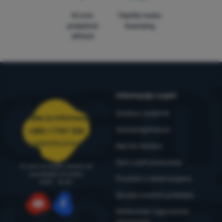
Mi smo
Vlastite marke
pobjednici
4camping
WRA24
Informacije i uvjeti
Outdoor savjetnik
Služba za informacije
4camping4nature
+385 1 7757 330
narudzbe@4camping.hr
Naš tim testera
Opći uvjeti poslovanja
Tu smo za savjet i pomoć od
ponedjeljka do petka
Pravilnik o reklamacijama
8:00 - 15:00
Obrada osobnih podataka
Održavanje i sigurnosna
upozorenja