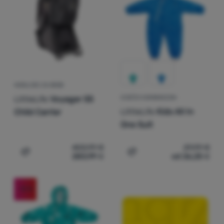
Prijava /
registracija
NOSILJKE ZA BEBE
LittleLife
Voyager S5
DJEČJI KOMBINEZON
LittleLife
Kids All In
Child Carrier
One Suit
403,99
€
29,99
€
283,99
€
od 26,25
€
Dodati 'Nosiljke za bebe LittleLife Voyager S5 Child Carr
Dodati 'Dječji kombinezon L
-12
%