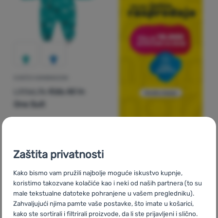
DJEČJI KOMBINEZON
LittleLife
Kids All In
One Suit
29,99
€
26,31
€
Dodati 'Dječji kombinezon LittleLife Kids All In One Suit'
Zaštita privatnosti
-35
%
Kako bismo vam pružili najbolje moguće iskustvo kupnje,
koristimo takozvane kolačiće kao i neki od naših partnera (to su
male tekstualne datoteke pohranjene u vašem pregledniku).
Zahvaljujući njima pamte vaše postavke, što imate u košarici,
kako ste sortirali i filtrirali proizvode, da li ste prijavljeni i slično.