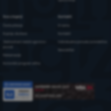
YouTube
Facebook
Sve o kupnji
Kontakti
Česta pitanja
O nama
Kupnja, dostava
Kontakti
Jednostrani raskid ugovora i
Individualna ponuda za kolektive
povrat
Newsletter
Reklamacije
Korisnički program eXtra
Recenzije