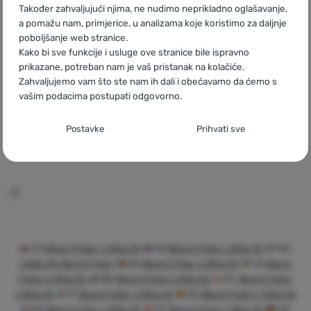
Također zahvaljujući njima, ne nudimo neprikladno oglašavanje,
a pomažu nam, primjerice, u analizama koje koristimo za daljnje
poboljšanje web stranice.
Kako bi sve funkcije i usluge ove stranice bile ispravno
prikazane, potreban nam je vaš pristanak na kolačiće.
DJEČJI RUKSAK
Zahvaljujemo vam što ste nam ih dali i obećavamo da ćemo s
LittleLife
Toddler
vašim podacima postupati odgovorno.
Backpack, Ambulance
Postavljanje suglasnosti s kategorijama
Postavke
Prihvati sve
kolačića
31,99
€
20,89
€
Dodati 'Dječji ruksak LittleLife Toddler Backpack, Ambul
Neophodno
Neophodno
-
Naša web stranica ne bi ispravno funkcionirala
bez potrebnih kolačića.
.
UVIJEK AKTIVAN
Neophodni kolačići omogućuju pravilan rad naše web stranice.
Preferencijalne i proširene funkcije
Preferencijalne i proširene funkcije
-
Zahvaljujući ovim
Te osnovne funkcije uključuju, na primjer, kibernetičku zaštitu
CZ
Black Friday LittleLife
SK
Black Friday LittleLife
HU
kolačićima, naša web stranica pamti Vaše postavke.
.
stranice, ispravan prikaz stranice ili prikaz prozorića kolačića.
LittleLife Black Friday
RO
Black Friday LittleLife
UA
Black
Odobreno
Više informacija
Friday LittleLife
BG
Black Friday LittleLife
PL
Black Friday
LittleLife
IT
Black Friday LittleLife
ES
Black Friday LittleLife
FR
Black Friday LittleLife
AT
Black Friday LittleLife
DE