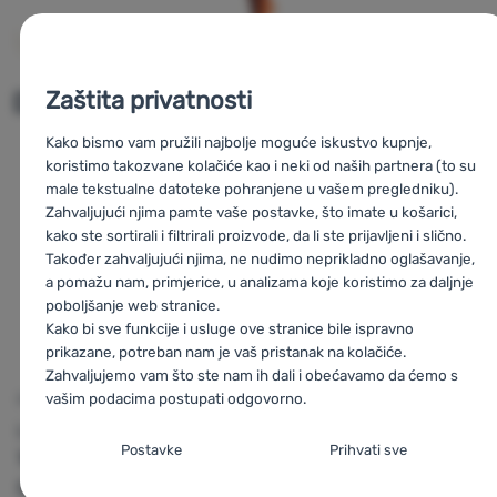
Prikaži liniju proizvoda
Zaštita privatnosti
Druge alternative
Kako bismo vam pružili najbolje moguće iskustvo kupnje,
koristimo takozvane kolačiće kao i neki od naših partnera (to su
male tekstualne datoteke pohranjene u vašem pregledniku).
Zahvaljujući njima pamte vaše postavke, što imate u košarici,
kako ste sortirali i filtrirali proizvode, da li ste prijavljeni i slično.
Također zahvaljujući njima, ne nudimo neprikladno oglašavanje,
a pomažu nam, primjerice, u analizama koje koristimo za daljnje
poboljšanje web stranice.
Kako bi sve funkcije i usluge ove stranice bile ispravno
prikazane, potreban nam je vaš pristanak na kolačiće.
Zahvaljujemo vam što ste nam ih dali i obećavamo da ćemo s
vašim podacima postupati odgovorno.
s
DJEČJI RUKSAK
DJEČJI RUKSAK
DJEČJI RUKSAK
LittleLife
Animal
LittleLife
Animal
LittleLife
Postavljanje suglasnosti s kategorijama
Postavke
Prihvati sve
Toddler
Toddler Unicorn
Toddler Bee
kolačića
ClownFish
Zapremina:
2 l
Zapremina:
2 l