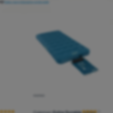
iji
Kako razvrstavamo proizvode
MADRAC
cenzije kupaca
Recenzije kupaca
Coleman
Extra Durable Airbed