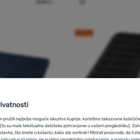
51,99
€
draci na napuhavanje Campingaz X'tra Quickbed Double' za usp
Dodati 'Madraci na napuha
kod: OUT10
rivatnosti
pružili najbolje moguće iskustvo kupnje, koristimo takozvane kolačiće 
HAVANJE
MADRACI NA NAPUHAVANJE
Recenzije kupaca
Re
 (to su male tekstualne datoteke pohranjene u vašem pregledniku). Zah
vke, što imate u košarici, kako ste sortirali i filtrirali proizvode, da li ste 
 zahvaljujući njima, ne nudimo neprikladno oglašavanje, a pomažu nam, 