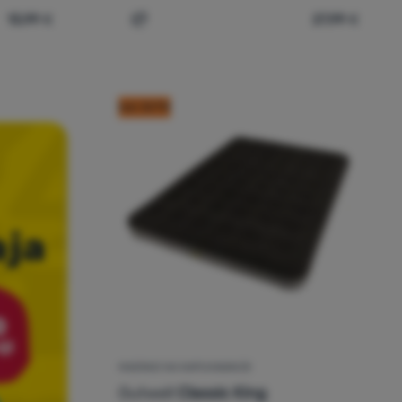
13,99
€
27,99
€
USB Pump' za usporedbu
napuhavanje Intex Cozy Kidz Airbed 66803NP' za usporedbu
Dodati 'Madraci na napuhavanje Intex Ca
kod: OUT10
MADRACI NA NAPUHAVANJE
Outwell
Classic King