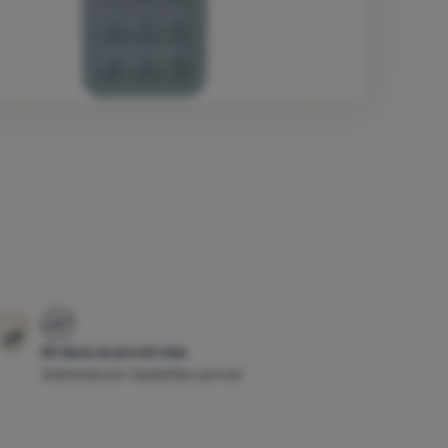
30 dana za povrat robe
Jednostavan i bezbrižan povrat