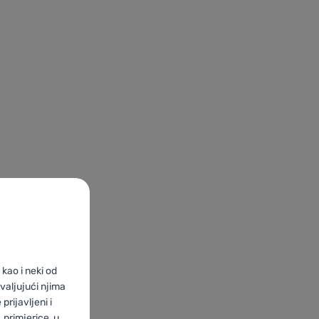
kao i neki od
valjujući njima
prijavljeni i
primjerice, u