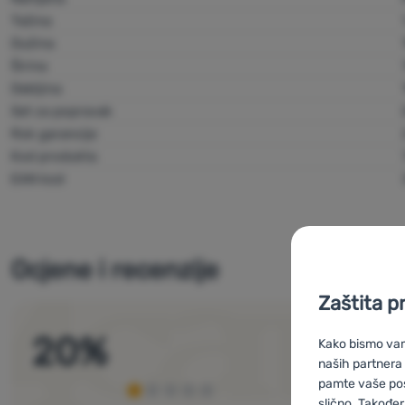
Težina
Dužina
Širina
Debljina
Set za popravak
Rok garancije
Kod produkta
EAN kod
Ocjene i recenzije
Zaštita p
20
%
Kako bismo vam 
naših partnera
pamte vaše posta
slično. Također