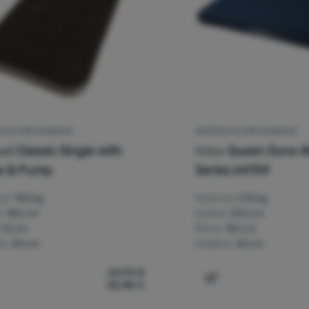
I NA NAPUHAVANJE
MADRACI NA NAPUHAVANJE
ell
Classic Single with
Intex
Queen Dura-
ow & Pump
Series 64759
st:
150 kg
Nosivost:
272 kg
:
185 cm
Dužina:
203 cm
72 cm
Širina:
152 cm
na:
20 cm
Debljina:
25 cm
24,95
€
22,46
€
porediti
Usporediti