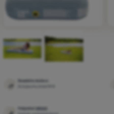
Fotografije
Besplatna dostava
Za kupovinu iznad 59 €
Pobjednici
WRA24