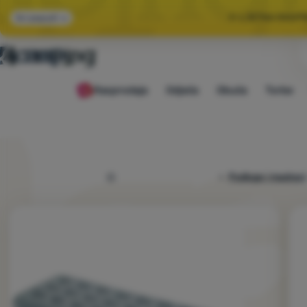
🌞 LJETNA RASP
Svi popusti
🤫 −1
Rasprodaja
Odjeća
Obuća
Torbe
🌞 LJETNA RASP
4camping.hr
Podloge i madraci
Fotografije