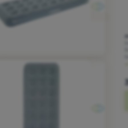
2
D
Š
D