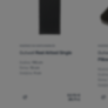
MADRACI NA NAPUHAVANJE
MADRAC
Outwell
Reel Airbed Single
Outw
Pill
Dužina:
195 cm
Širina:
70 cm
Nosivo
Debljina:
9 cm
Dužina
Širina:
Deblji
52,95
€
39,71
€
Usporediti
Us