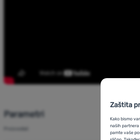
Zaštita p
Parametri
Kako bismo vam 
naših partnera
Proizvođač
pamte vaše posta
slično. Također