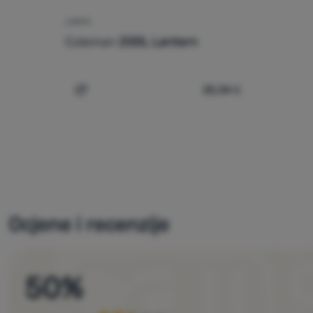
LAMPA
Coleman
200L Lantern
25,34
€
Usporediti
Ocjene i recenzije
50
%