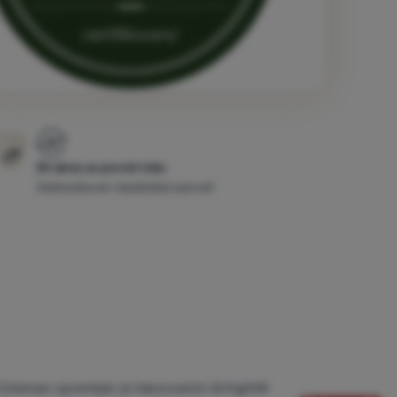
30 dana za povrat robe
Jednostavan i bezbrižan povrat
Coleman opremljen je takozvanim Airtight®