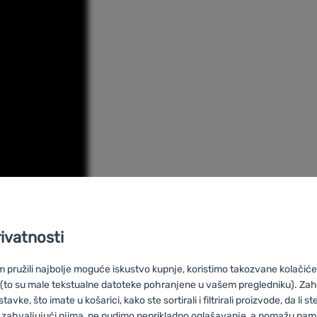
rivatnosti
pružili najbolje moguće iskustvo kupnje, koristimo takozvane kolačiće 
 (to su male tekstualne datoteke pohranjene u vašem pregledniku). Zah
Coleman
vke, što imate u košarici, kako ste sortirali i filtrirali proizvode, da li ste 
 zahvaljujući njima, ne nudimo neprikladno oglašavanje, a pomažu nam, 