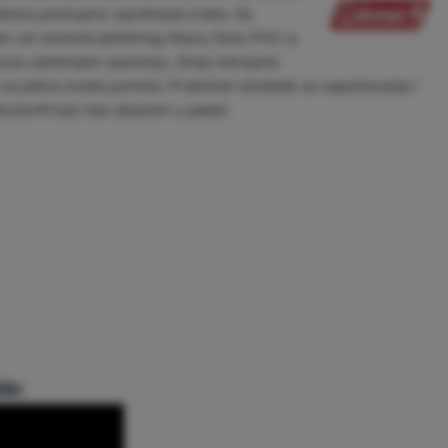
ečava postupno ispuštanje zraka. Za
đen od visokokvalitetnog Heavy Duty PVC-a.
ose udobnijem spavanju. Dvije odvojene
se jedna osoba pomiče. Praktičan dodatak za napuhavanje i
ylor® koji nije uključen u paket.
le: