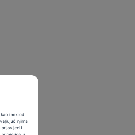
kao i neki od
valjujući njima
prijavljeni i
primjerice, u