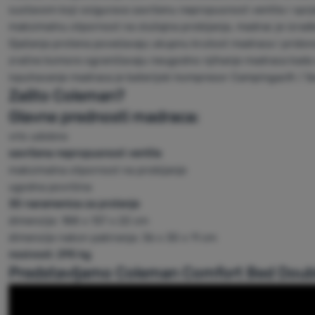
sustavom koji osigurava savršenu nepropusnost ventila i sprj
maksimalnu otpornost na slučajna probijanja, madrac je izra
Ojačanja prstena povećavaju ukupnu krutost madraca i pridon
zračne komore ograničavaju neugodno njihanje madraca kada 
ispuhavanje madraca je baterijski kompresor Campingaz® / Sev
Zašto Coleman?
Glavne prednosti madraca:
vrlo udobno
savršena nepropusnost ventila
maksimalna otpornost na probijanje
ugodna površina
30 naramenica za prstenje
dimenzije: 188 x 137 x 22 cm
dimenzije nakon pakiranja: 36 x 30 x 11 cm
nosivost: 295 kg
Predstavljamo Coleman Comfort Bed Doub