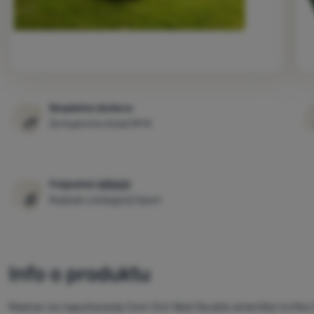
Besplatna dostava
Za kupovinu iznad 59 €
Pobjednici
WRA24
Najbolji u kategoriji Sport
Info o produktu
Madrac na napuhavanje Com fort Bed Double američke tvrtke 