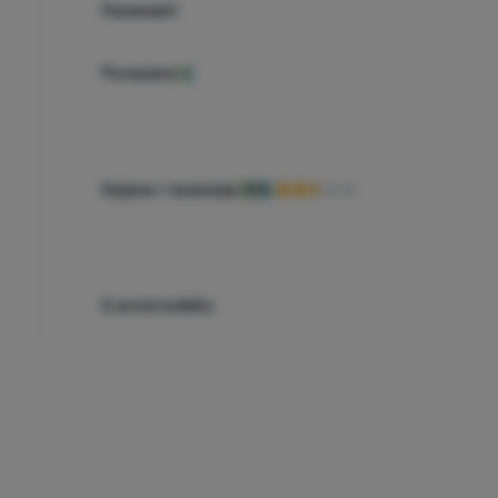
Parametri
Povezano
1
Ocjene i recenzije
50%
O proizvođaču