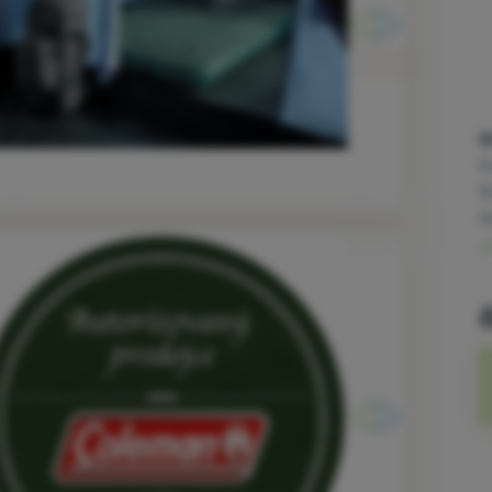
5
D
Š
D