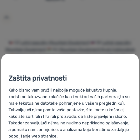
Prijava /
registracija
CZ
Letní spacáky Mountain Equipment
SK
Letné spacáky
Mountain Equipment
HU
Mountain Equipment Nyári hálózsákok
RO
Saci de dormit de vară Mountain Equipment
UA
Літні
спальники Mountain Equipment
BG
Летни спални чували
Mountain Equipment
PL
Śpiwory letnie Mountain Equipment
Zaštita privatnosti
IT
Sacchi a pelo estivi Mountain Equipment
ES
Sacos de
dormir verano Mountain Equipment
FR
Sacs de couchage d'été
Kako bismo vam pružili najbolje moguće iskustvo kupnje,
Mountain Equipment
AT
Sommerschlafsäcke Mountain
koristimo takozvane kolačiće kao i neki od naših partnera (to su
Equipment
DE
Sommerschlafsäcke Mountain Equipment
CH
male tekstualne datoteke pohranjene u vašem pregledniku).
Sommerschlafsäcke Mountain Equipment
Zahvaljujući njima pamte vaše postavke, što imate u košarici,
kako ste sortirali i filtrirali proizvode, da li ste prijavljeni i slično.
Također zahvaljujući njima, ne nudimo neprikladno oglašavanje,
a pomažu nam, primjerice, u analizama koje koristimo za daljnje
poboljšanje web stranice.
Brza dostava
Najveći izbor
Savjetujemo