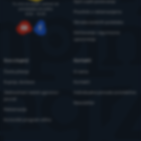
Opći uvjeti poslovanja
Tu smo za savjet i pomoć od
ponedjeljka do petka
Pravilnik o reklamacijama
8:00 - 15:00
Obrada osobnih podataka
Održavanje i sigurnosna
YouTube
Facebook
upozorenja
Sve o kupnji
Kontakti
Česta pitanja
O nama
Kupnja, dostava
Kontakti
Jednostrani raskid ugovora i
Individualna ponuda za kolektive
povrat
Newsletter
Reklamacije
Korisnički program eXtra