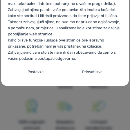
male tekstualne datoteke pohranjene u vašem pregledniku).
CZ
Black Friday Victorinox
SK
Black Friday Victorinox
HU
Zahvaljujući njima pamte vaše postavke, što imate u košarici,
Victorinox Black Friday
RO
Black Friday Victorinox
UA
Black
kako ste sortirali i filtrirali proizvode, da li ste prijavljeni i slično.
Friday Victorinox
BG
Black Friday Victorinox
PL
Black Friday
Također zahvaljujući njima, ne nudimo neprikladno oglašavanje,
Victorinox
IT
Black Friday Victorinox
ES
Black Friday
a pomažu nam, primjerice, u analizama koje koristimo za daljnje
Victorinox
FR
Black Friday Victorinox
AT
Black Friday
poboljšanje web stranice.
Victorinox
DE
Black Friday Victorinox
CH
Black Friday
Kako bi sve funkcije i usluge ove stranice bile ispravno
Victorinox
prikazane, potreban nam je vaš pristanak na kolačiće.
Zahvaljujemo vam što ste nam ih dali i obećavamo da ćemo s
vašim podacima postupati odgovorno.
Postavljanje suglasnosti s kategorijama
Postavke
Prihvati sve
Brza dostava
Najveći izbor
Savjetujemo
kolačića
turističke
vas online i
opreme!
telefonom
Neophodno
Neophodno
-
Naša web stranica ne bi ispravno funkcionirala
bez potrebnih kolačića.
.
UVIJEK AKTIVAN
Neophodni kolačići omogućuju pravilan rad naše web stranice.
Preferencijalne i proširene funkcije
Preferencijalne i proširene funkcije
-
Zahvaljujući ovim
Te osnovne funkcije uključuju, na primjer, kibernetičku zaštitu
100% originalni
Besplatna
U trinaest
kolačićima, naša web stranica pamti Vaše postavke.
.
stranice, ispravan prikaz stranice ili prikaz prozorića kolačića.
proizvodi
dostava za
zemalja Europe