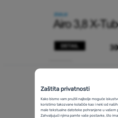
Zaštita privatnosti
Kako bismo vam pružili najbolje moguće iskustv
koristimo takozvane kolačiće kao i neki od naših
male tekstualne datoteke pohranjene u vašem 
Zahvaljujući njima pamte vaše postavke, što imat