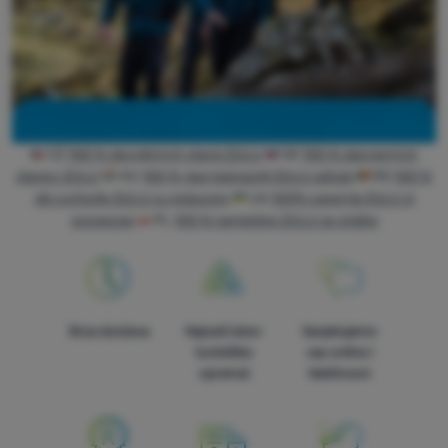
CZ
100 % zlevněných stanů ZULU
SK
100 % zlacnených
stanov ZULU
HU
100 %-ban leárazott ZULU sátrak
RO
100 %
din corturile ZULU cu reducere
UA
100% наметів ZULU зі
знижкою
PL
100 % namiotów ZULU ze zniżką
Brza dostava
Najveći izbor
Savjetujemo
turističke
vas online i
opreme!
telefonom