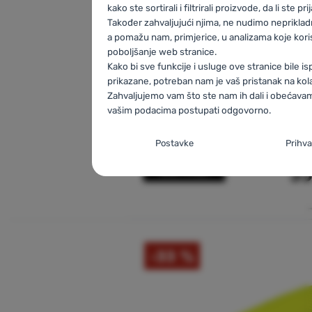
kako ste sortirali i filtrirali proizvode, da li ste prij
Također zahvaljujući njima, ne nudimo nepriklad
a pomažu nam, primjerice, u analizama koje kori
poboljšanje web stranice.
Kako bi sve funkcije i usluge ove stranice bile i
prikazane, potreban nam je vaš pristanak na kol
Zahvaljujemo vam što ste nam ih dali i obećav
vašim podacima postupati odgovorno.
Postavljanje suglasnosti s kate
Postavke
Prihva
kolačića
Neophodno
Neophodno
-
Naša web stranica ne bi ispravno 
bez potrebnih kolačića.
.
UVIJEK AKTIVAN
Neophodni kolačići omogućuju pravilan rad naše
Preferencijalne i proširene funk
Preferencijalne i proširene funkcije
-
Zahvaljuju
Te osnovne funkcije uključuju, na primjer, kibern
kolačićima, naša web stranica pamti Vaše posta
stranice, ispravan prikaz stranice ili prikaz prozo
Odobreno
Više informacija