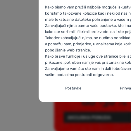
Kako bismo vam pružili najbolje moguće iskustv
koristimo takozvane kolačiće kao i neki od naših
male tekstualne datoteke pohranjene u vašem 
Zahvaljujući njima pamte vaše postavke, što imat
kako ste sortirali i filtrirali proizvode, da li ste prij
Također zahvaljujući njima, ne nudimo nepriklad
a pomažu nam, primjerice, u analizama koje kori
poboljšanje web stranice.
Kako bi sve funkcije i usluge ove stranice bile i
prikazane, potreban nam je vaš pristanak na kol
Zahvaljujemo vam što ste nam ih dali i obećav
vašim podacima postupati odgovorno.
Postavljanje suglasnosti s kate
Postavke
Prihva
kolačića
Neophodno
Neophodno
-
Naša web stranica ne bi ispravno 
bez potrebnih kolačića.
.
UVIJEK AKTIVAN