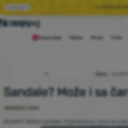
🌞 LJETNA RASP
Svi popusti
🤫 −1
Rasprodaja
Odjeća
Obuća
Torbe
🌞 LJETNA RASP
4camping.hr
Članci
Sandale?
Sandale? Može i sa ča
Newslettery - arhiva
Na ljeto? Jedino sandale. Prozračne su i brzo se suše