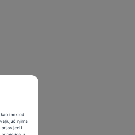
kao i neki od
valjujući njima
prijavljeni i
primjerice, u