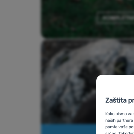
Zaštita p
Kako bismo vam 
naših partnera
pamte vaše posta
slično. Također