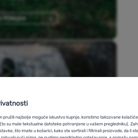
rivatnosti
pružili najbolje moguće iskustvo kupnje, koristimo takozvane kolačiće 
 (to su male tekstualne datoteke pohranjene u vašem pregledniku). Zah
vke, što imate u košarici, kako ste sortirali i filtrirali proizvode, da li ste 
 zahvaljujući njima, ne nudimo neprikladno oglašavanje, a pomažu nam, 