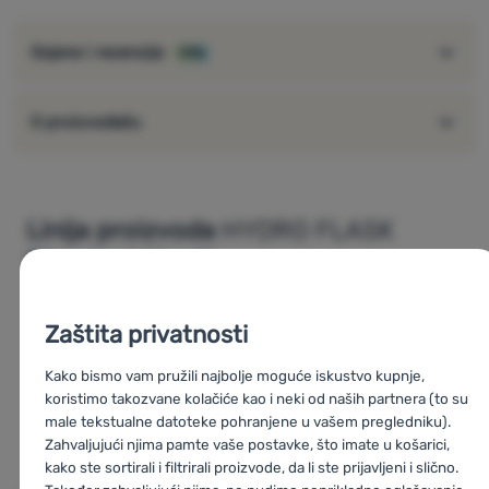
Ocjene i recenzije
99%
O proizvođaču
Linija proizvoda
HYDRO FLASK
Standard Mouth
Zaštita privatnosti
Kako bismo vam pružili najbolje moguće iskustvo kupnje,
koristimo takozvane kolačiće kao i neki od naših partnera (to su
male tekstualne datoteke pohranjene u vašem pregledniku).
Zahvaljujući njima pamte vaše postavke, što imate u košarici,
kako ste sortirali i filtrirali proizvode, da li ste prijavljeni i slično.