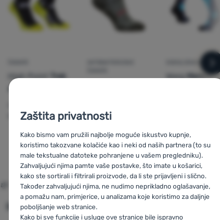
Pravila za obradu proizvoda od merino vune
Korišteni materijali marke senzora
ČARAPE
ANTIBAKTERIJSKE
DOKOLJENICE
s
ČARAPE
High Point
Trek
Warg
Merino S
High Point
4.0 Socks
Materijal za čarape
Comfort
sintetika/vuna
Materijal za čarape:
Bamboo Socks
Zaštita privatnosti
sintetika/pamuk
Materijal za čarape:
Kako bismo vam pružili najbolje moguće iskustvo kupnje,
bambusovo vlakno
koristimo takozvane kolačiće kao i neki od naših partnera (to su
male tekstualne datoteke pohranjene u vašem pregledniku).
11,99
€
11,99
€
11,9
Zahvaljujući njima pamte vaše postavke, što imate u košarici,
9,90
€
9,90
€
9,9
Usporediti
Usporediti
Usporediti
kako ste sortirali i filtrirali proizvode, da li ste prijavljeni i slično.
Također zahvaljujući njima, ne nudimo neprikladno oglašavanje,
Usporediti sve alternative
a pomažu nam, primjerice, u analizama koje koristimo za daljnje
Slični proizvodi se mogu naći u
poboljšanje web stranice.
Kako bi sve funkcije i usluge ove stranice bile ispravno