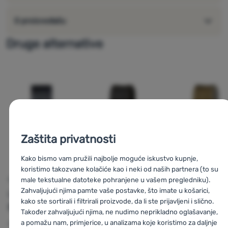
O proizvođaču
Druge alternative
Zaštita privatnosti
Kako bismo vam pružili najbolje moguće iskustvo kupnje,
koristimo takozvane kolačiće kao i neki od naših partnera (to su
male tekstualne datoteke pohranjene u vašem pregledniku).
s
FUTROLA
FUTROLA
FUTROLA
Zahvaljujući njima pamte vaše postavke, što imate u košarici,
Leatherman
Leatherman
Leatherman
kako ste sortirali i filtrirali proizvode, da li ste prijavljeni i slično.
Standard 4,2"
Nylon Molle XL
Nylon Molle X
Također zahvaljujući njima, ne nudimo neprikladno oglašavanje,
Black
Brown
a pomažu nam, primjerice, u analizama koje koristimo za daljnje
Materijal:
Koža