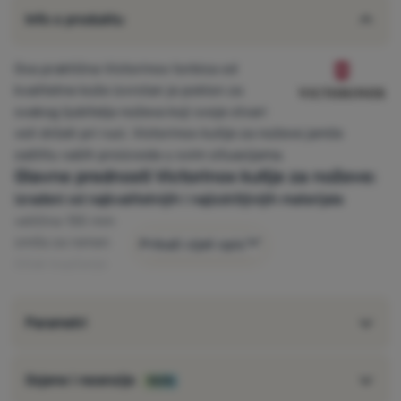
Info o produktu
Ova praktična Victorinox torbica od
kvalitetne kože izvrstan je poklon za
svakog ljubitelja noževa koji svoje stvari
voli držati pri ruci. Victorinox kutije za noževe jamče
zaštitu vaših proizvoda u svim situacijama.
Glavne prednosti Victorinox kutije za noževe:
izrađeni od najkvalitetnijih i najizdržljivijih materijala
veličina 130 mm
omča za remen
Prikaži cijeli opis
čičak kopčanje
Parametri
Ocjene i recenzije
100%