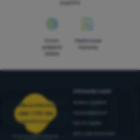
iznad 59 €
Mi smo
Vlastite marke
pobjednici
4camping
WRA24
Informacije i uvjeti
Outdoor savjetnik
Služba za informacije
4camping4nature
+385 1 7757 330
narudzbe@4camping.hr
Naš tim testera
Opći uvjeti poslovanja
Tu smo za savjet i pomoć od