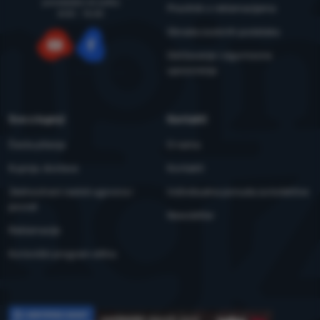
ponedjeljka do petka
Pravilnik o reklamacijama
8:00 - 15:00
Obrada osobnih podataka
Održavanje i sigurnosna
YouTube
Facebook
upozorenja
Sve o kupnji
Kontakti
Česta pitanja
O nama
Kupnja, dostava
Kontakti
Jednostrani raskid ugovora i
Individualna ponuda za kolektive
povrat
Newsletter
Reklamacije
Korisnički program eXtra