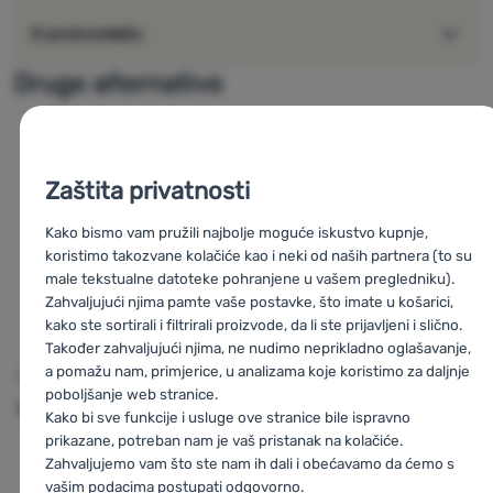
reflektirajući elementi
ergonomske naramenice
O proizvođaču
trake za prsa i struk
Druge alternative
Zaštita privatnosti
Kako bismo vam pružili najbolje moguće iskustvo kupnje,
koristimo takozvane kolačiće kao i neki od naših partnera (to su
male tekstualne datoteke pohranjene u vašem pregledniku).
Zahvaljujući njima pamte vaše postavke, što imate u košarici,
kako ste sortirali i filtrirali proizvode, da li ste prijavljeni i slično.
Također zahvaljujući njima, ne nudimo neprikladno oglašavanje,
s
a pomažu nam, primjerice, u analizama koje koristimo za daljnje
ŠKOLSKI RUKSAK
poboljšanje web stranice.
Boll
Eagle 24
RUKSAK
RUKSAK
Kako bi sve funkcije i usluge ove stranice bile ispravno
Baagl
Dash Max
Baagl
Dash
prikazane, potreban nam je vaš pristanak na kolačiće.
Zahvaljujemo vam što ste nam ih dali i obećavamo da ćemo s
vašim podacima postupati odgovorno.