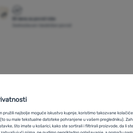
30 dana za povrat robe
Jednostavan i bezbrižan povrat
erska termos šalica koja se lako čisti
rivatnosti
nite i izvucite unutarnji mehanizam. Boca je
alni poklopac prikladan je za svaku
pružili najbolje moguće iskustvo kupnje, koristimo takozvane kolačiće 
 (to su male tekstualne datoteke pohranjene u vašem pregledniku). Zah
vke, što imate u košarici, kako ste sortirali i filtrirali proizvode, da li ste 
 zahvaljujući njima, ne nudimo neprikladno oglašavanje, a pomažu nam, 