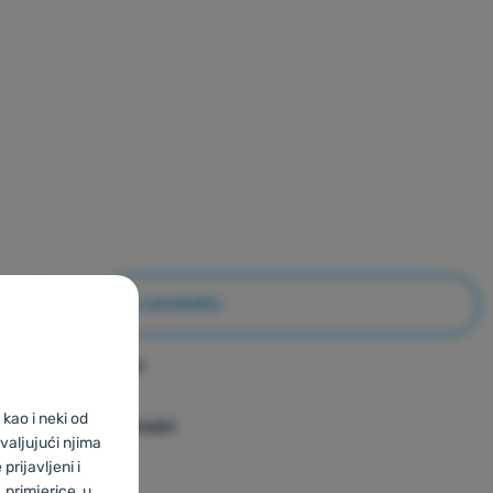
Info o produktu
Video
kao i neki od
Parametri
valjujući njima
prijavljeni i
primjerice, u