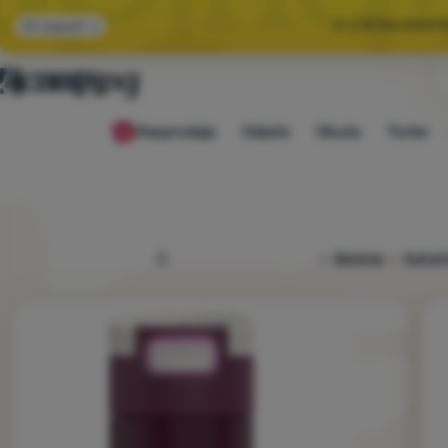
🌞 LJETNA RASP
Svi popusti
🤫 −1
Rasprodaja
Odjeća
Obuća
Torbe
🌞 LJETNA RASP
4camping.hr
Oprema
Kuhanj
Fotografije