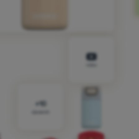
video
sljedećih