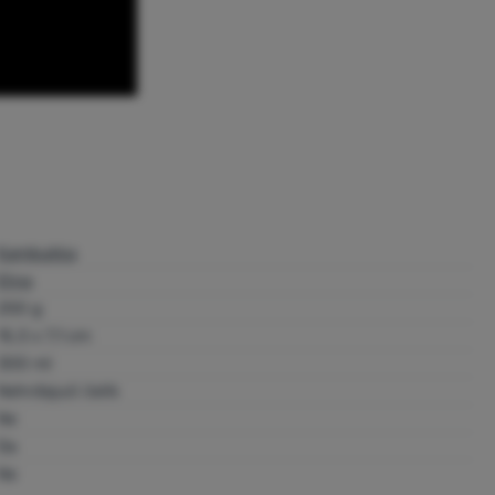
Kambukka
Etna
250 g
15,3 x 7,1 cm
300 ml
Nehrđajući čelik
Ne
Da
Ne