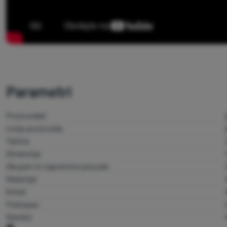
Parametri
Proizvođač
Linija proizvoda
Težina
Dimenzije
Obujam ili zapremina posude
Materijal
Držač
Poklopac
Slamka