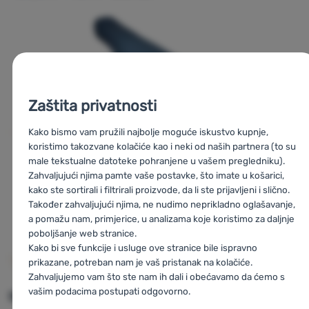
Zaštita privatnosti
Kako bismo vam pružili najbolje moguće iskustvo kupnje,
koristimo takozvane kolačiće kao i neki od naših partnera (to su
male tekstualne datoteke pohranjene u vašem pregledniku).
Zahvaljujući njima pamte vaše postavke, što imate u košarici,
kako ste sortirali i filtrirali proizvode, da li ste prijavljeni i slično.
Također zahvaljujući njima, ne nudimo neprikladno oglašavanje,
a pomažu nam, primjerice, u analizama koje koristimo za daljnje
poboljšanje web stranice.
Kako bi sve funkcije i usluge ove stranice bile ispravno
prikazane, potreban nam je vaš pristanak na kolačiće.
Prikaži liniju proizvoda
Zahvaljujemo vam što ste nam ih dali i obećavamo da ćemo s
vašim podacima postupati odgovorno.
Slični proizvodi se mogu naći u