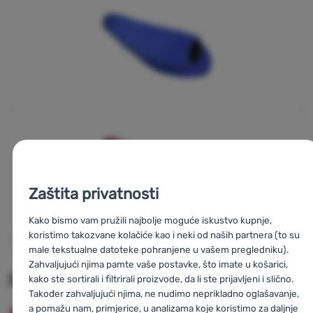
Zaštita privatnosti
Kako bismo vam pružili najbolje moguće iskustvo kupnje,
koristimo takozvane kolačiće kao i neki od naših partnera (to su
Prikaži liniju proizvoda
male tekstualne datoteke pohranjene u vašem pregledniku).
Zahvaljujući njima pamte vaše postavke, što imate u košarici,
Druge alternative
kako ste sortirali i filtrirali proizvode, da li ste prijavljeni i slično.
Također zahvaljujući njima, ne nudimo neprikladno oglašavanje,
a pomažu nam, primjerice, u analizama koje koristimo za daljnje