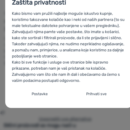
Zaštita privatnosti
Kako bismo vam pružili najbolje moguće iskustvo kupnje,
ŽENSKE CIPELE
ŽENSKE PLANINARS
CIPELE
koristimo takozvane kolačiće kao i neki od naših partnera (to su
Merrell
Accentor
ŽENSKE CIPELE
male tekstualne datoteke pohranjene u vašem pregledniku).
Keen
Kosa
Merrell
Moab 3
3 Sport Mid Gtx
s
Zahvaljujući njima pamte vaše postavke, što imate u košarici,
Pyrenees W
Mid Gtx
kako ste sortirali i filtrirali proizvode, da li ste prijavljeni i slično.
Đon:
Guma
Također zahvaljujući njima, ne nudimo neprikladno oglašavanje,
Đon:
Guma
Gornji:
Sintetička
Đon:
Vibram
a pomažu nam, primjerice, u analizama koje koristimo za daljnje
Gornji:
Koža
koža / Mreža
Gornji:
Koža / Mreža
poboljšanje web stranice.
Membrana za cipele:
/ Mesh
Kako bi sve funkcije i usluge ove stranice bile ispravno
Gore-Tex
Membrana za cipele:
prikazane, potreban nam je vaš pristanak na kolačiće.
Gore-Tex
Zahvaljujemo vam što ste nam ih dali i obećavamo da ćemo s
vašim podacima postupati odgovorno.
Postavljanje suglasnosti s kategorijama
Postavke
Prihvati sve
od
180,0
kolačića
129,99
€
130,99
€
130,9
Usporediti
Usporediti
Usporediti
Neophodno
Neophodno
-
Naša web stranica ne bi ispravno funkcionirala
bez potrebnih kolačića.
.
Usporediti sve alternative
UVIJEK AKTIVAN
Slični proizvodi se mogu naći u