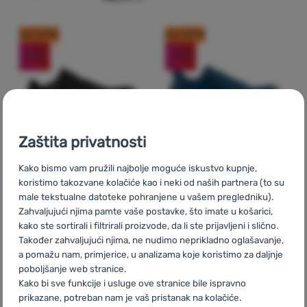
kod: OUT10
kod: OUT10
-10
%
-10
%
Zaštita privatnosti
Kako bismo vam pružili najbolje moguće iskustvo kupnje,
koristimo takozvane kolačiće kao i neki od naših partnera (to su
ŽENSKE TENISICE ZA TRČANJE
male tekstualne datoteke pohranjene u vašem pregledniku).
Topo
ST-5
MUŠKE TENISICE ZA TRČANJE
Recenzije kup
Zahvaljujući njima pamte vaše postavke, što imate u košarici,
kako ste sortirali i filtrirali proizvode, da li ste prijavljeni i slično.
Također zahvaljujući njima, ne nudimo neprikladno oglašavanje,
a pomažu nam, primjerice, u analizama koje koristimo za daljnje
Topo
MTN Racer 4
poboljšanje web stranice.
Kako bi sve funkcije i usluge ove stranice bile ispravno
prikazane, potreban nam je vaš pristanak na kolačiće.