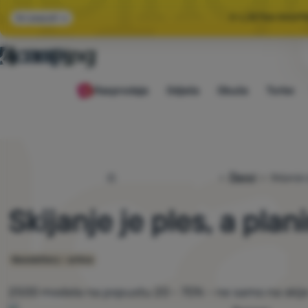
🌞 LJETNA RASP
Svi popusti
🤫 −1
Rasprodaja
Odjeća
Obuća
Torbe
🌞 LJETNA RASP
4camping.hr
Članci
Skijanje 
Skijanje je ples, a plan
Newslettery - arhiva
2500 modela na popustu 20 - 70% - ne samo na skij