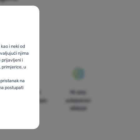
kao i neki od
valjujući njima
prijavljeni i
primjerice, u
 pristanak na
ma postupati
U trinaest
Mi smo
zemalja Europe
pobjednici
WRA24