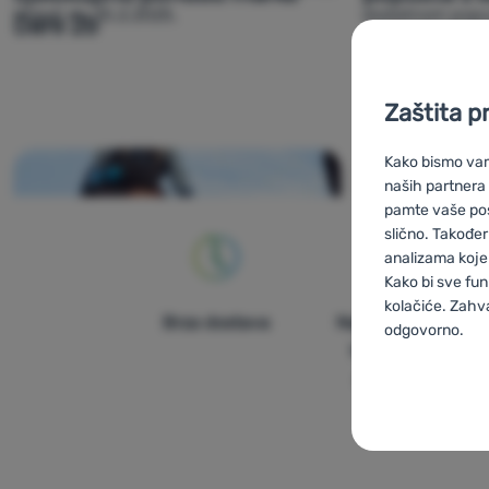
Vrijedi do 25.2.2025.
dodatnom popu
Dare 2b
Zaštita p
Kako bismo vam 
naših partnera
pamte vaše posta
slično. Također
analizama koje 
Kako bi sve fun
kolačiće. Zahv
Brza dostava
Najveći izbor
odgovorno.
turističke
Postavljan
opreme!
Neophodn
Neophodno
-
N
UVIJEK AKT