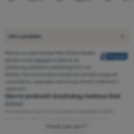
Usporediti
Usporediti
Usporediti
Info o produktu
Madrac na napuhavanje Reel Airbed Double
danske tvrtke
Outwell
izrađen je od
izdržljivog poliestera obloženog PVC-om.
Madrac ima horizontalne kanale koji pomažu osigurati
ravnomjernu raspodjelu težine koja donosi stabilnost i
udobnost.
Glavne prednosti dvostrukog madraca Reel
Airbed:
horizontalna cijev za ravnomjernu raspodjelu težine
dvostruko zabrtvljeni ventil za lakše napuhavanje
Bez PFC-a
Prikaži cijeli opis
Parametri: