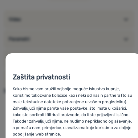
materijal: 190T 75D 100% PVC presvučen poliester
težina: 2,9 kg
Video
dimenzije: 195 × 135 × 9 cm
dimenzija presavijenog: 35 x 17 cm
Uvod u madrac s navlakom za kolut:
Parametri
Ocjene i recenzije
100%
Zaštita privatnosti
O proizvođaču
Kako bismo vam pružili najbolje moguće iskustvo kupnje,
Slični proizvodi se mogu naći u
koristimo takozvane kolačiće kao i neki od naših partnera (to su
Podloge s certifikatom održivosti
male tekstualne datoteke pohranjene u vašem pregledniku).
Zahvaljujući njima pamte vaše postavke, što imate u košarici,
Certifikat održivosti
kako ste sortirali i filtrirali proizvode, da li ste prijavljeni i slično.
Također zahvaljujući njima, ne nudimo neprikladno oglašavanje,
Spavanje u prirodi
a pomažu nam, primjerice, u analizama koje koristimo za daljnje
Madraci na napuhavanje za spavanje
poboljšanje web stranice.