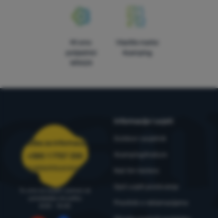
Mi smo
Vlastite marke
pobjednici
4camping
WRA24
Informacije i uvjeti
Outdoor savjetnik
Služba za informacije
4camping4nature
+385 1 7757 330
narudzbe@4camping.hr
Naš tim testera
Opći uvjeti poslovanja
Tu smo za savjet i pomoć od
ponedjeljka do petka
Pravilnik o reklamacijama
8:00 - 15:00