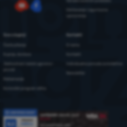
Obrada osobnih podataka
Održavanje i sigurnosna
YouTube
Facebook
upozorenja
Sve o kupnji
Kontakti
Česta pitanja
O nama
Kupnja, dostava
Kontakti
Jednostrani raskid ugovora i
Individualna ponuda za kolektive
povrat
Newsletter
Reklamacije
Korisnički program eXtra
Recenzije